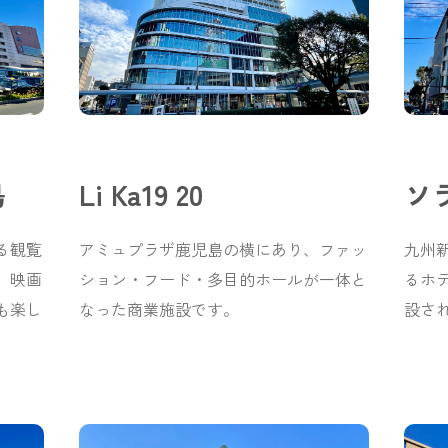
島
Li Ka19 20
ソ
る観覧
アミュプラザ鹿児島の横にあり、ファッ
九州
ー。映画
ション・フード・多目的ホールが一体と
るホテ
゙も楽し
なった商業施設です。
設さ