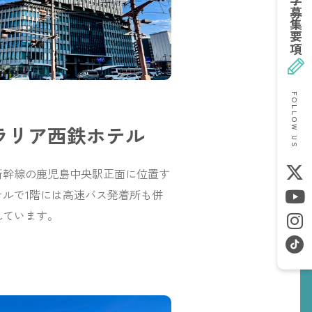
募集要項
FOLLOW US
ラリア西鉄ホテル
新幹線の鹿児島中央駅正面に位置す
ルで1階には高速バス発着所も併
れています。