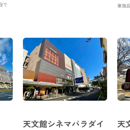
で
業施設
天文館シネマパラダイ
天