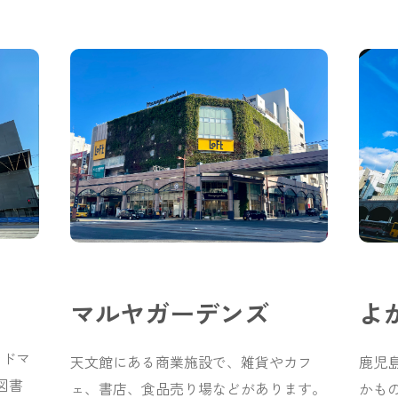
マルヤガーデンズ
よ
ドマ
天文館にある商業施設で、雑貨やカフ
鹿児
図書
ェ、書店、食品売り場などがあります。
かも