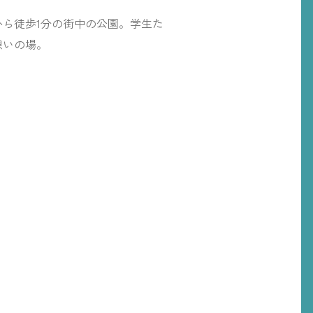
から徒歩1分の街中の公園。学生た
憩いの場。