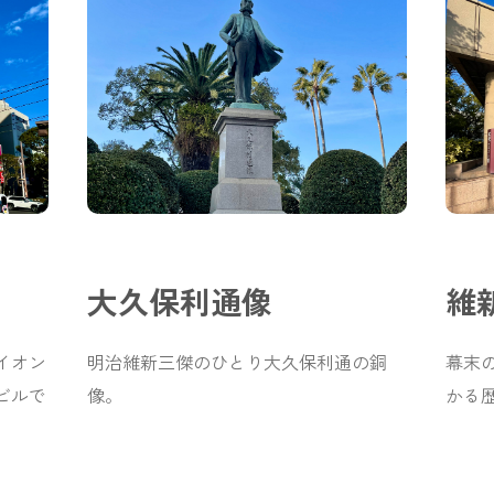
大久保利通像
維
イオン
明治維新三傑のひとり大久保利通の銅
幕末の
゙ルで
像。
かる歴