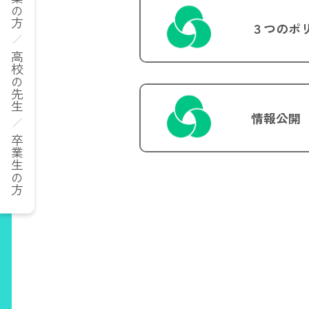
企業の方
３つのポ
高校の先生
情報公開
卒業生の方