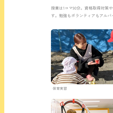
授業は1コマ90分。資格取得対
す。勉強もボランティアもアルバ
保育実習