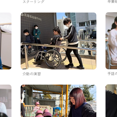
卒業
スクーリング
手話
介助の演習